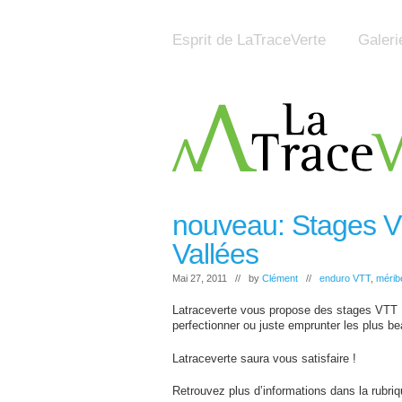
Esprit de LaTraceVerte
Galeri
nouveau: Stages V
Vallées
Mai 27, 2011 // by
Clément
//
enduro VTT
,
méribe
Latraceverte vous propose des stages VTT En
perfectionner ou juste emprunter les plus b
Latraceverte saura vous satisfaire !
Retrouvez plus d’informations dans la rubri