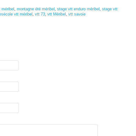
t méribel
,
montagne été méribel
,
stage vtt enduro méribel
,
stage vtt
sécole vtt méribel
,
vtt 73
,
vtt Méribel
,
vtt savoie