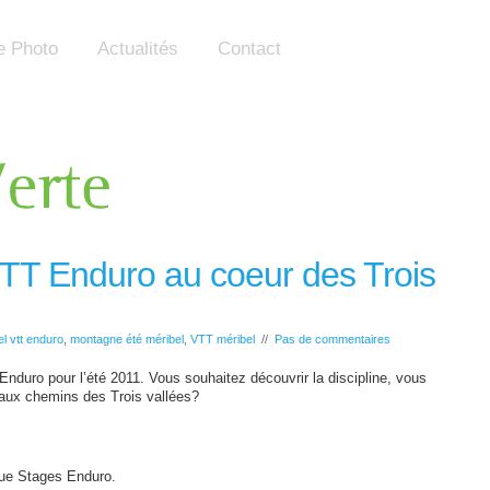
e Photo
Actualités
Contact
TT Enduro au coeur des Trois
l vtt enduro
,
montagne été méribel
,
VTT méribel
//
Pas de commentaires
duro pour l’été 2011. Vous souhaitez découvrir la discipline, vous
eaux chemins des Trois vallées?
que Stages Enduro.