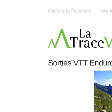
Esprit de LaTraceVerte
Galeri
Sorties VTT Endur