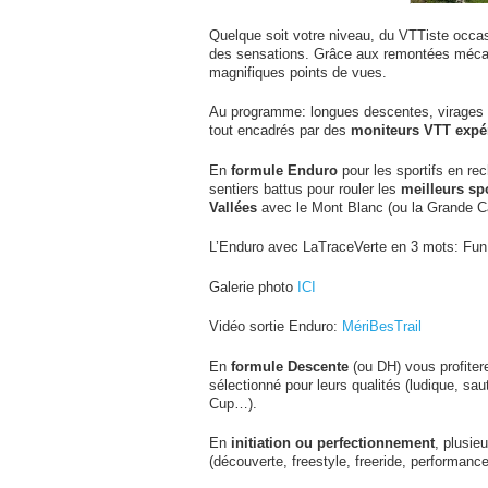
Quelque soit votre niveau, du VTTiste occa
des sensations. Grâce aux remontées mécan
magnifiques points de vues.
Au programme: longues descentes, virages r
tout encadrés par des
moniteurs VTT expé
En
formule Enduro
pour les sportifs en rec
sentiers battus pour rouler les
meilleurs sp
Vallées
avec le Mont Blanc (ou la Grande Ca
L’Enduro avec LaTraceVerte en 3 mots: Fun
Galerie photo
ICI
Vidéo sortie Enduro:
MériBesTrail
En
formule Descente
(ou DH) vous profiter
sélectionné pour leurs qualités (ludique, sau
Cup…).
En
initiation ou perfectionnement
, plusie
(découverte, freestyle, freeride, performanc