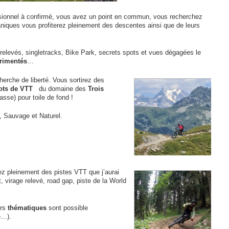
sionnel à confirmé, vous avez un point en commun, vous recherchez
iques vous profiterez pleinement des descentes ainsi que de leurs
elevés, singletracks, Bike Park, secrets spots et vues dégagées le
rimentés
…
herche de liberté. Vous sortirez des
ots de VTT
du domaine des
Trois
sse) pour toile de fond !
, Sauvage et Naturel.
ez pleinement des pistes VTT que j’aurai
t, virage relevé, road gap, piste de la World
urs
thématiques
sont possible
e…).