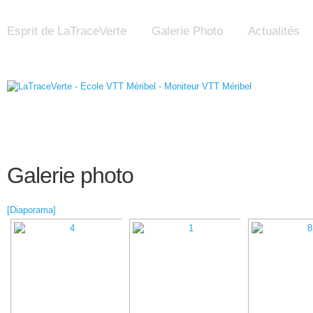
Esprit de LaTraceVerte
Galerie Photo
Actualités
Galerie photo
[Diaporama]